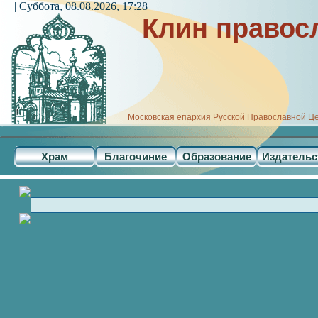
| Суббота, 08.08.2026, 17:28
Клин правос
Московская епархия Русской Православной Ц
Храм
Благочиние
Образование
Издательс