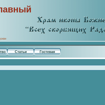
лавный
еркви
тво
Статьи
Гостевая