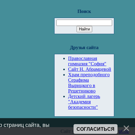
Поиск
Друзья сайта
Православная
гимназия "София"
Сайт Н. Абрамцевой
Храм преподобного
Серафима
Вырицкого в
Решетниково
Детский лагерь
"Академия
безопасности"
 страниц сайта, вы
СОГЛАСИТЬСЯ
Сайт управляется системой
uCoz