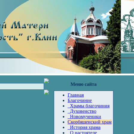
Меню сайта
Главная
Благочиние
Храмы благочиния
Духовенство
Новомученики
Скорбященский храм
История храма
О настоятеле