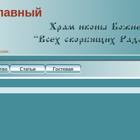
лавный
еркви
тво
Статьи
Гостевая