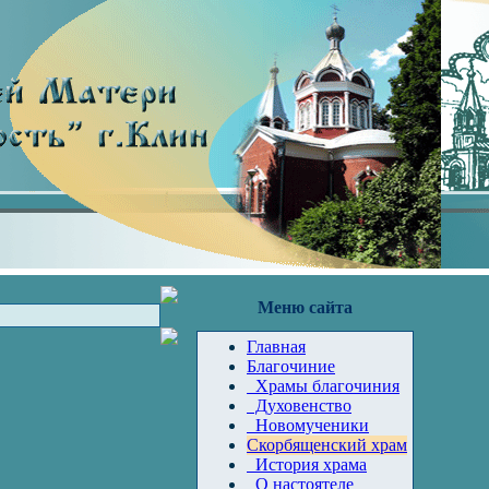
Меню сайта
Главная
Благочиние
Храмы благочиния
Духовенство
Новомученики
Скорбященский храм
История храма
О настоятеле