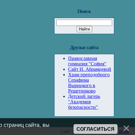
Поиск
Друзья сайта
Православная
гимназия "София"
Сайт Н. Абрамцевой
Храм преподобного
Серафима
Вырицкого в
Решетниково
Детский лагерь
"Академия
безопасности"
 страниц сайта, вы
СОГЛАСИТЬСЯ
Сайт управляется системой
uCoz