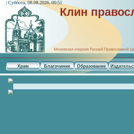
| Суббота, 08.08.2026, 00:51
Клин правос
Московская епархия Русской Православной Ц
Храм
Благочиние
Образование
Издательс