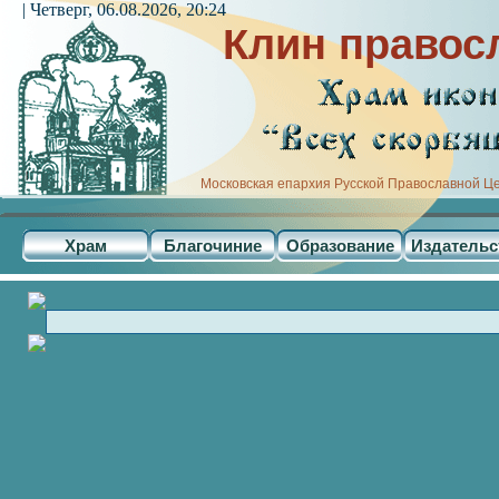
| Четверг, 06.08.2026, 20:24
Клин правос
Московская епархия Русской Православной Ц
Храм
Благочиние
Образование
Издательс