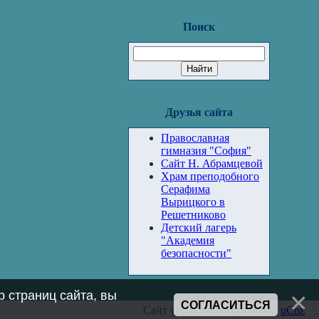
Поиск
Друзья сайта
Православная
гимназия "София"
Сайт Н. Абрамцевой
Храм преподобного
Серафима
Вырицкого в
Решетниково
Детский лагерь
"Академия
безопасности"
 страниц сайта, вы
СОГЛАСИТЬСЯ
Сайт управляется системой
uCoz