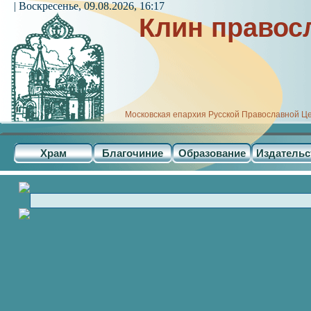
| Воскресенье, 09.08.2026, 16:17
Клин правос
Московская епархия Русской Православной Ц
Храм
Благочиние
Образование
Издательс