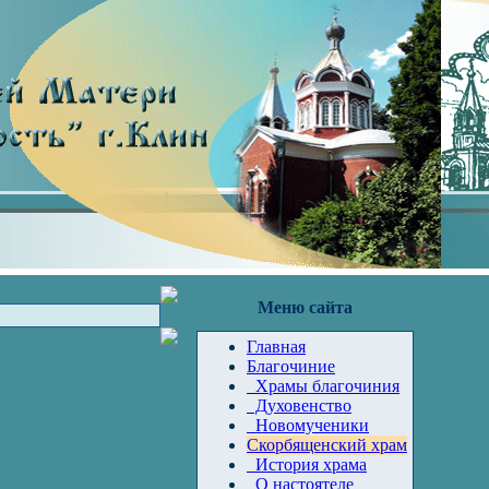
Меню сайта
Главная
Благочиние
Храмы благочиния
Духовенство
Новомученики
Скорбященский храм
История храма
О настоятеле