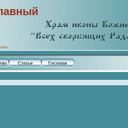
лавный
еркви
тво
Статьи
Гостевая