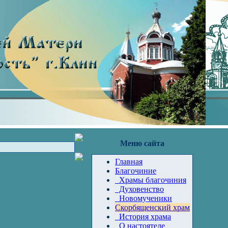
Меню сайта
Главная
Благочиние
Храмы благочиния
Духовенство
Новомученики
Скорбященский храм
История храма
О настоятеле