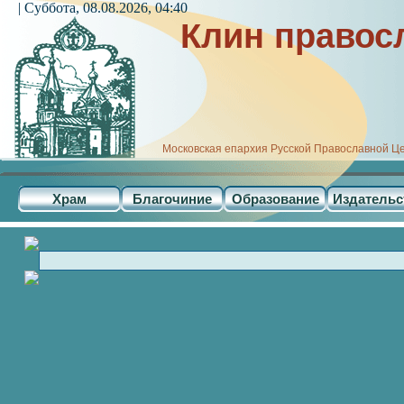
| Суббота, 08.08.2026, 04:40
Клин правос
Московская епархия Русской Православной Ц
Храм
Благочиние
Образование
Издательс