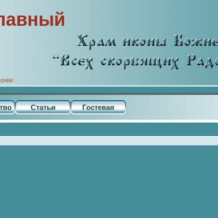
лавный
еркви
тво
Статьи
Гостевая