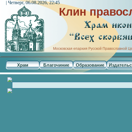
| Четверг, 06.08.2026, 22:45
Клин правос
Московская епархия Русской Православной Ц
Храм
Благочиние
Образование
Издательс