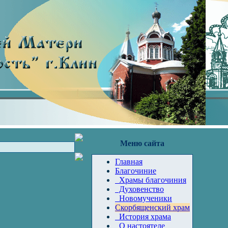
Меню сайта
Главная
Благочиние
Храмы благочиния
Духовенство
Новомученики
Скорбященский храм
История храма
О настоятеле