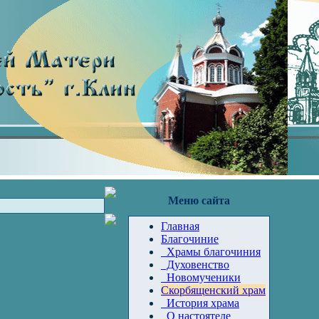
Меню сайта
Главная
Благочиние
Храмы благочиния
Духовенство
Новомученики
Скорбященский храм
История храма
О настоятеле