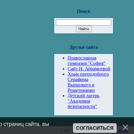
Поиск
Друзья сайта
Православная
гимназия "София"
Сайт Н. Абрамцевой
Храм преподобного
Серафима
Вырицкого в
Решетниково
Детский лагерь
"Академия
безопасности"
 страниц сайта, вы
СОГЛАСИТЬСЯ
Сайт управляется системой
uCoz