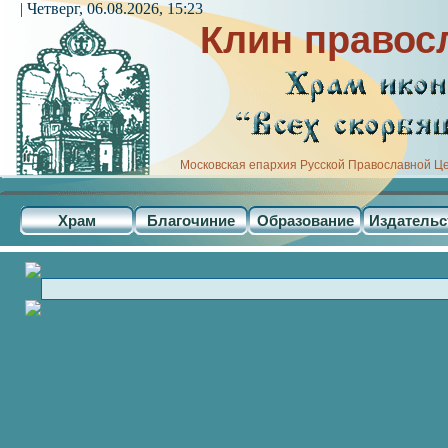
| Четверг, 06.08.2026, 15:23
Клин правос
Московская епархия Русской Православной Ц
Храм
Благочиние
Образование
Издательс