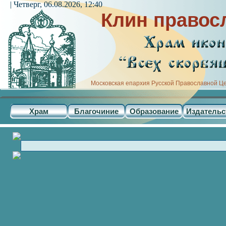
| Четверг, 06.08.2026, 12:40
Клин правос
Московская епархия Русской Православной Ц
Храм
Благочиние
Образование
Издательс