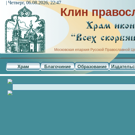
| Четверг, 06.08.2026, 22:47
Клин правос
Московская епархия Русской Православной Ц
Храм
Благочиние
Образование
Издательс