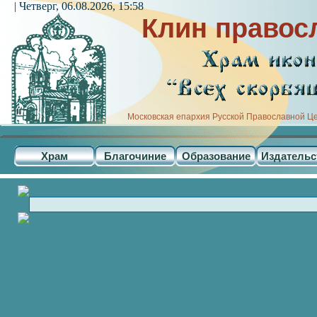
| Четверг, 06.08.2026, 15:58
Клин правос
Московская епархия Русской Православной Ц
Храм
Благочиние
Образование
Издательс