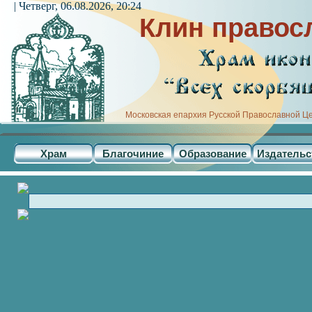
| Четверг, 06.08.2026, 20:24
Клин правос
Московская епархия Русской Православной Ц
Храм
Благочиние
Образование
Издательс