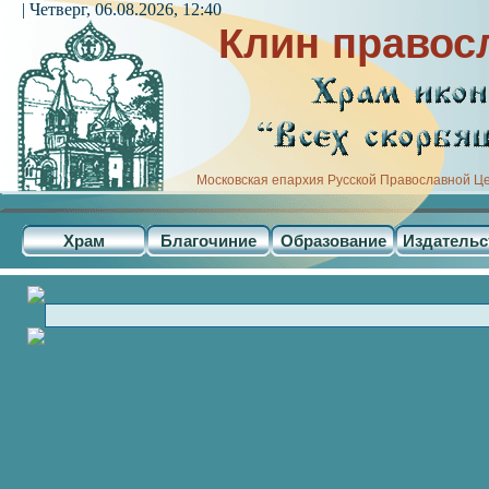
| Четверг, 06.08.2026, 12:40
Клин правос
Московская епархия Русской Православной Ц
Храм
Благочиние
Образование
Издательс