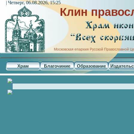
| Четверг, 06.08.2026, 15:25
Клин правос
Московская епархия Русской Православной Ц
Храм
Благочиние
Образование
Издательс