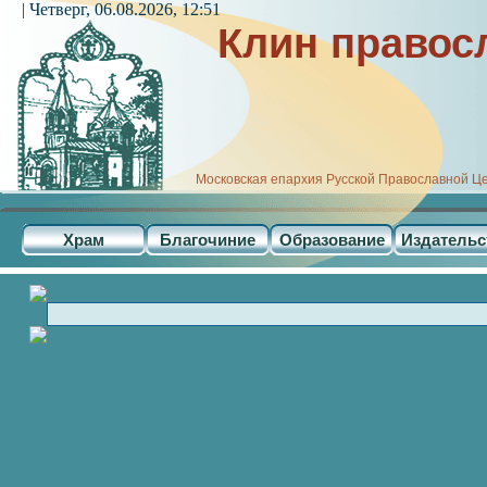
| Четверг, 06.08.2026, 12:51
Клин правос
Московская епархия Русской Православной Ц
Храм
Благочиние
Образование
Издательс