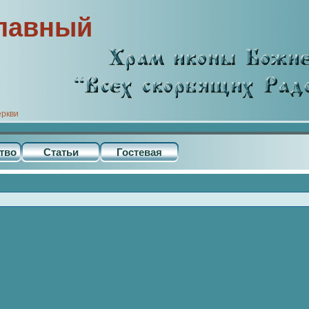
лавный
еркви
тво
Статьи
Гостевая