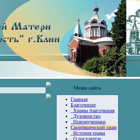
Меню сайта
Главная
Благочиние
Храмы благочиния
Духовенство
Новомученики
Скорбященский храм
История храма
О настоятеле