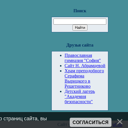
Поиск
Друзья сайта
Православная
гимназия "София"
Сайт Н. Абрамцевой
Храм преподобного
Серафима
Вырицкого в
Решетниково
Детский лагерь
"Академия
безопасности"
 страниц сайта, вы
СОГЛАСИТЬСЯ
Сайт управляется системой
uCoz