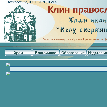
| Воскресенье, 09.08.2026, 05:14
Клин правос
Московская епархия Русской Православной Ц
Храм
Благочиние
Образование
Издательс