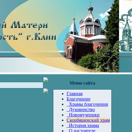
Меню сайта
Главная
Благочиние
Храмы благочиния
Духовенство
Новомученики
Скорбященский храм
История храма
О настоятеле