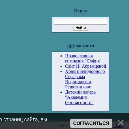
Поиск
Друзья сайта
Православная
гимназия "София"
Сайт Н. Абрамцевой
Храм преподобного
Серафима
Вырицкого в
Решетниково
Детский лагерь
"Академия
безопасности"
 страниц сайта, вы
СОГЛАСИТЬСЯ
Сайт управляется системой
uCoz