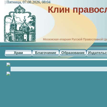
| Пятница, 07.08.2026, 08:04
Клин правос
Московская епархия Русской Православной Ц
Храм
Благочиние
Образование
Издательс