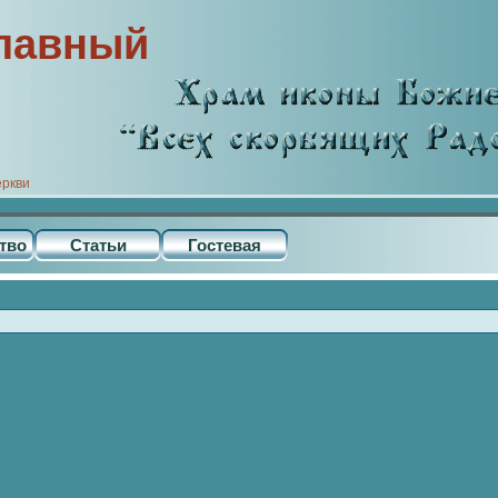
лавный
еркви
тво
Статьи
Гостевая