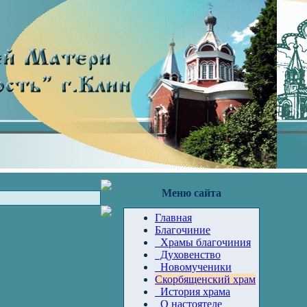
Меню сайта
Главная
Благочиние
Храмы благочиния
Духовенство
Новомученики
Скорбященский храм
История храма
О настоятеле