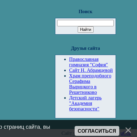
Поиск
Друзья сайта
Православная
гимназия "София"
Сайт Н. Абрамцевой
Храм преподобного
Серафима
Вырицкого в
Решетниково
Детский лагерь
"Академия
безопасности"
 страниц сайта, вы
СОГЛАСИТЬСЯ
Сайт управляется системой
uCoz