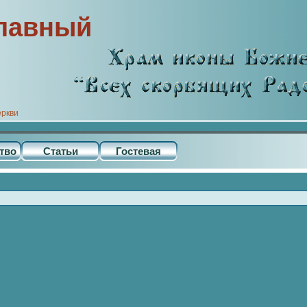
лавный
еркви
тво
Статьи
Гостевая