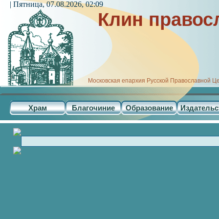
| Пятница, 07.08.2026, 02:09
Клин правос
Московская епархия Русской Православной Ц
Храм
Благочиние
Образование
Издательс