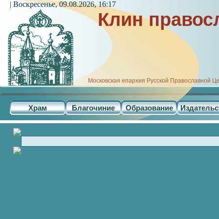
| Воскресенье, 09.08.2026, 16:17
Клин правос
Московская епархия Русской Православной Ц
Храм
Благочиние
Образование
Издательс