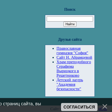
Поиск
Друзья сайта
Православная
гимназия "София"
Сайт Н. Абрамцевой
Храм преподобного
Серафима
Вырицкого в
Решетниково
Детский лагерь
"Академия
безопасности"
 страниц сайта, вы
СОГЛАСИТЬСЯ
Сайт управляется системой
uCoz