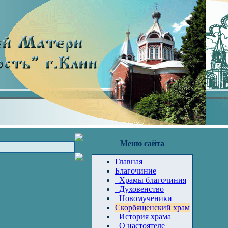
Меню сайта
Главная
Благочиние
Храмы благочиния
Духовенство
Новомученики
Скорбященский храм
История храма
О настоятеле