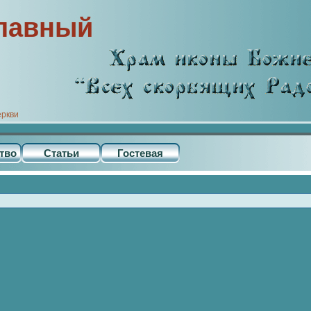
лавный
еркви
тво
Статьи
Гостевая