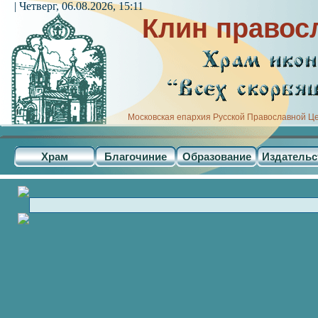
| Четверг, 06.08.2026, 15:11
Клин правос
Московская епархия Русской Православной Ц
Храм
Благочиние
Образование
Издательс