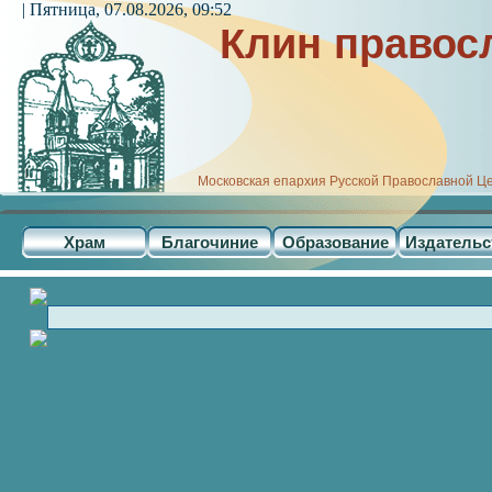
| Пятница, 07.08.2026, 09:52
Клин правос
Московская епархия Русской Православной Ц
Храм
Благочиние
Образование
Издательс