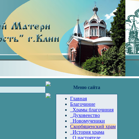
Меню сайта
Главная
Благочиние
Храмы благочиния
Духовенство
Новомученики
Скорбященский храм
История храма
О настоятеле