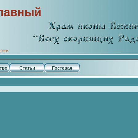
лавный
еркви
тво
Статьи
Гостевая