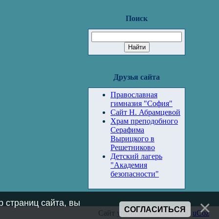
Поиск
Друзья сайта
Православная
гимназия "София"
Сайт Н. Абрамцевой
Храм преподобного
Серафима
Вырицкого в
Решетниково
Детский лагерь
"Академия
безопасности"
 страниц сайта, вы
СОГЛАСИТЬСЯ
Сайт управляется системой
uCoz