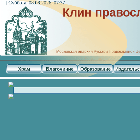
| Суббота, 08.08.2026, 07:37
Клин правос
Московская епархия Русской Православной Ц
Храм
Благочиние
Образование
Издательс