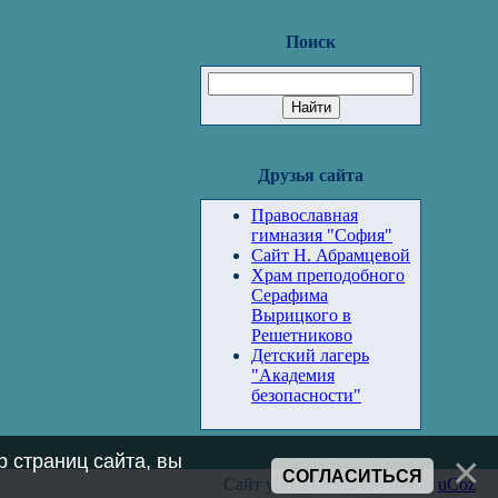
Поиск
Друзья сайта
Православная
гимназия "София"
Сайт Н. Абрамцевой
Храм преподобного
Серафима
Вырицкого в
Решетниково
Детский лагерь
"Академия
безопасности"
 страниц сайта, вы
СОГЛАСИТЬСЯ
Сайт управляется системой
uCoz