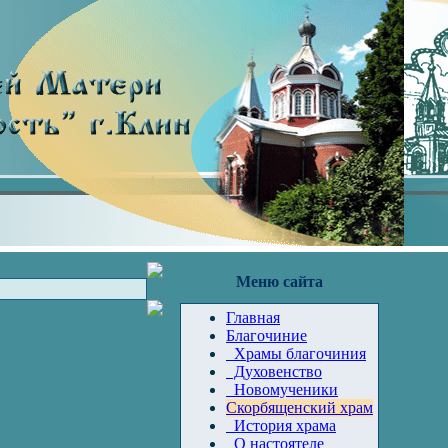
Меню сайта
Главная
Благочиние
Храмы благочиния
Духовенство
Новомученики
Скорбященский храм
История храма
О настоятеле