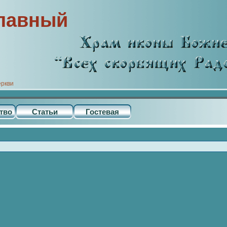
лавный
еркви
тво
Статьи
Гостевая