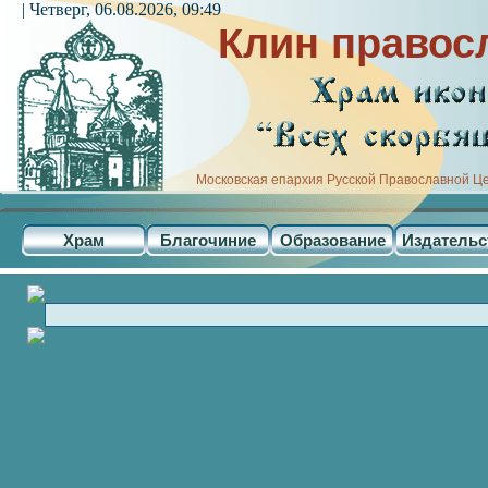
| Четверг, 06.08.2026, 09:49
Клин правос
Московская епархия Русской Православной Ц
Храм
Благочиние
Образование
Издательс