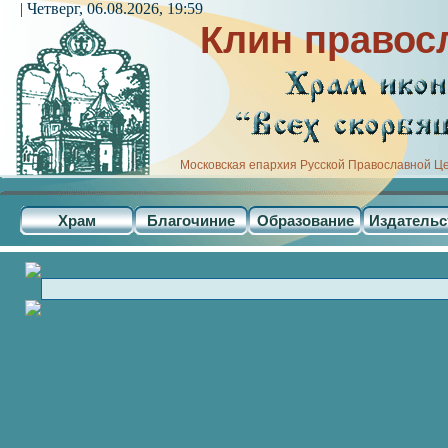
| Четверг, 06.08.2026, 19:59
Клин правос
Московская епархия Русской Православной Ц
Храм
Благочиние
Образование
Издательс