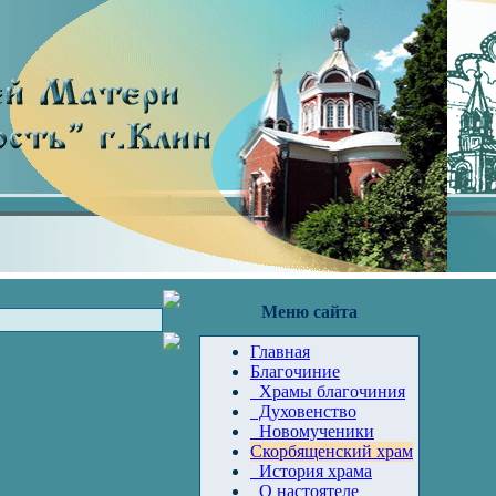
Меню сайта
Главная
Благочиние
Храмы благочиния
Духовенство
Новомученики
Скорбященский храм
История храма
О настоятеле