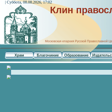
| Суббота, 08.08.2026, 17:02
Клин правос
Московская епархия Русской Православной Ц
Храм
Благочиние
Образование
Издательс