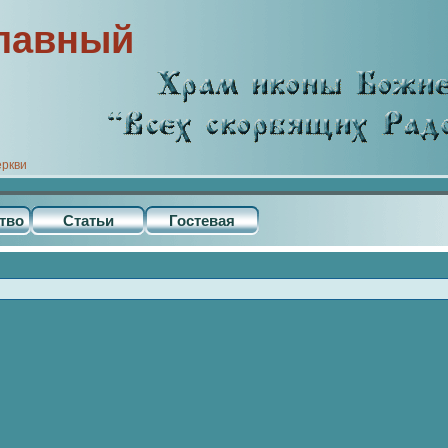
лавный
еркви
тво
Статьи
Гостевая