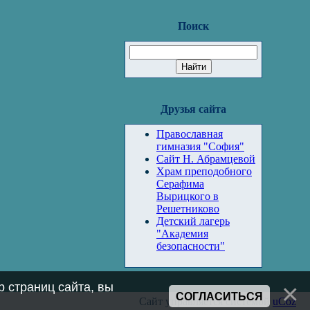
Поиск
Друзья сайта
Православная
гимназия "София"
Сайт Н. Абрамцевой
Храм преподобного
Серафима
Вырицкого в
Решетниково
Детский лагерь
"Академия
безопасности"
 страниц сайта, вы
СОГЛАСИТЬСЯ
Сайт управляется системой
uCoz