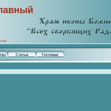
лавный
еркви
тво
Статьи
Гостевая