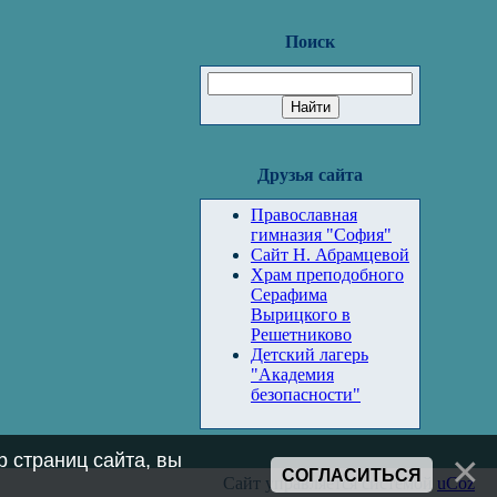
Поиск
Друзья сайта
Православная
гимназия "София"
Сайт Н. Абрамцевой
Храм преподобного
Серафима
Вырицкого в
Решетниково
Детский лагерь
"Академия
безопасности"
 страниц сайта, вы
СОГЛАСИТЬСЯ
Сайт управляется системой
uCoz