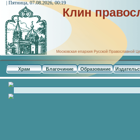
| Пятница, 07.08.2026, 00:19
Клин правос
Московская епархия Русской Православной Ц
Храм
Благочиние
Образование
Издательс