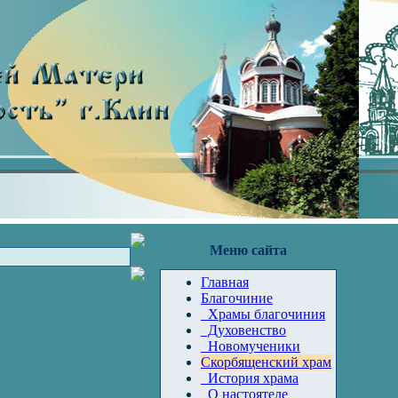
Меню сайта
Главная
Благочиние
Храмы благочиния
Духовенство
Новомученики
Скорбященский храм
История храма
О настоятеле