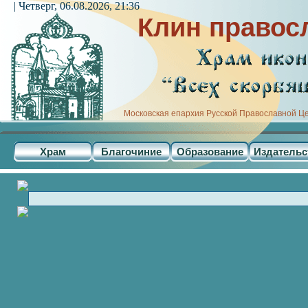
| Четверг, 06.08.2026, 21:36
Клин правос
Московская епархия Русской Православной Ц
Храм
Благочиние
Образование
Издательс