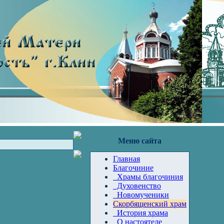
Меню сайта
Главная
Благочиние
Храмы благочиния
Духовенство
Новомученики
Скорбященский храм
История храма
О настоятеле