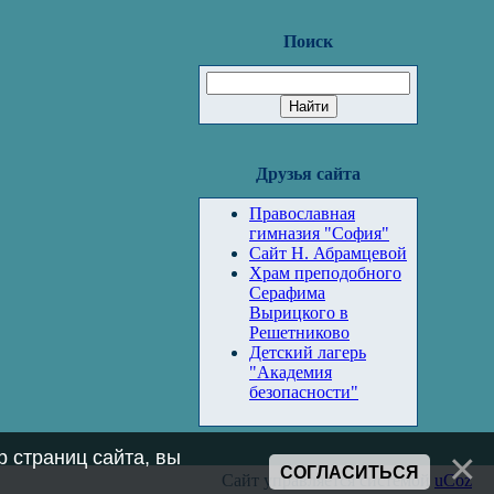
Поиск
Друзья сайта
Православная
гимназия "София"
Сайт Н. Абрамцевой
Храм преподобного
Серафима
Вырицкого в
Решетниково
Детский лагерь
"Академия
безопасности"
 страниц сайта, вы
СОГЛАСИТЬСЯ
Сайт управляется системой
uCoz