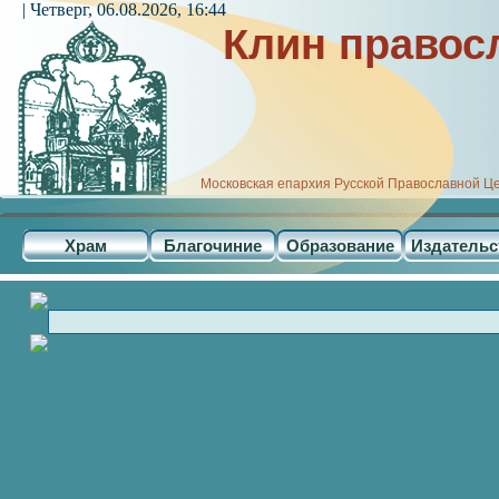
| Четверг, 06.08.2026, 16:44
Клин правос
Московская епархия Русской Православной Ц
Храм
Благочиние
Образование
Издательс