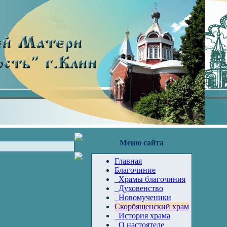
Меню сайта
Главная
Благочиние
Храмы благочиния
Духовенство
Новомученики
Скорбященский храм
История храма
О настоятеле