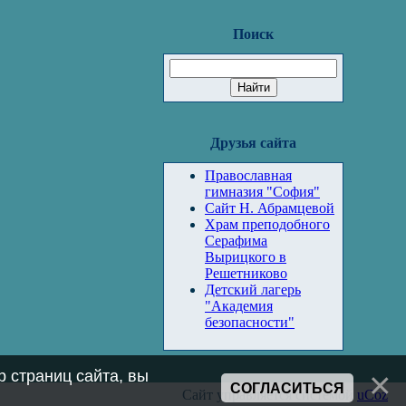
Поиск
Друзья сайта
Православная
гимназия "София"
Сайт Н. Абрамцевой
Храм преподобного
Серафима
Вырицкого в
Решетниково
Детский лагерь
"Академия
безопасности"
 страниц сайта, вы
СОГЛАСИТЬСЯ
Сайт управляется системой
uCoz