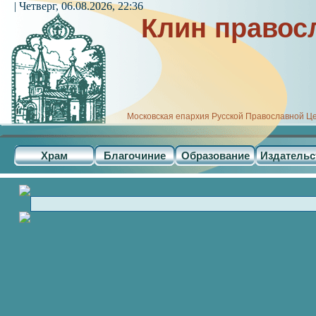
| Четверг, 06.08.2026, 22:36
Клин правос
Московская епархия Русской Православной Ц
Храм
Благочиние
Образование
Издательс