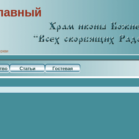
лавный
еркви
тво
Статьи
Гостевая