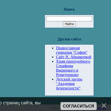
Поиск
Друзья сайта
Православная
гимназия "София"
Сайт Н. Абрамцевой
Храм преподобного
Серафима
Вырицкого в
Решетниково
Детский лагерь
"Академия
безопасности"
 страниц сайта, вы
СОГЛАСИТЬСЯ
Сайт управляется системой
uCoz