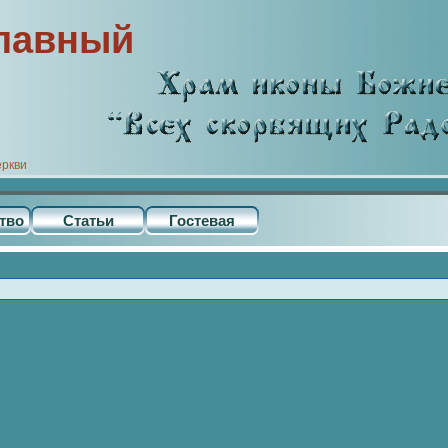
лавный
еркви
тво
Статьи
Гостевая