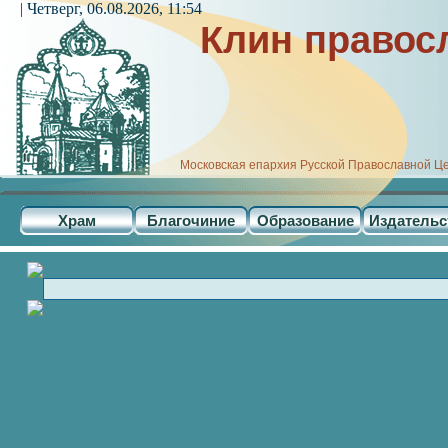
| Четверг, 06.08.2026, 11:54
Клин правос
Московская епархия Русской Православной Ц
Храм
Благочиние
Образование
Издательс