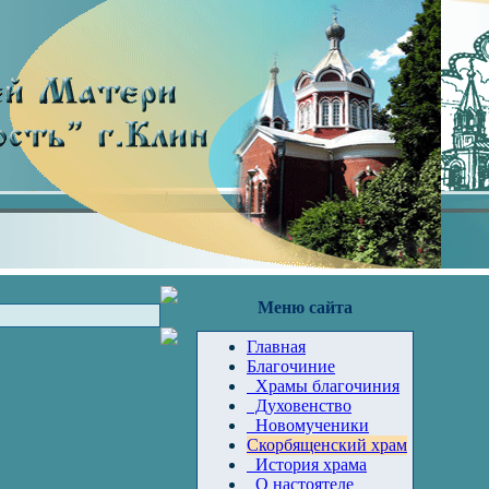
Меню сайта
Главная
Благочиние
Храмы благочиния
Духовенство
Новомученики
Скорбященский храм
История храма
О настоятеле