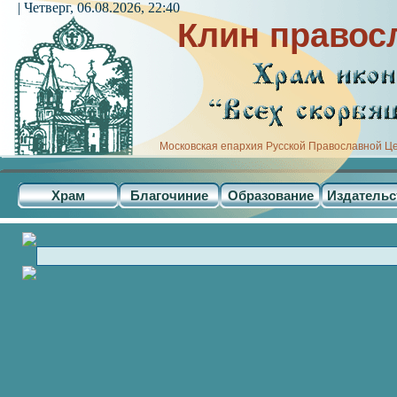
| Четверг, 06.08.2026, 22:40
Клин правос
Московская епархия Русской Православной Ц
Храм
Благочиние
Образование
Издательс