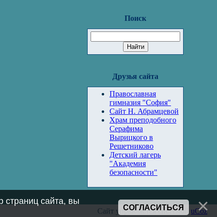
Поиск
Друзья сайта
Православная
гимназия "София"
Сайт Н. Абрамцевой
Храм преподобного
Серафима
Вырицкого в
Решетниково
Детский лагерь
"Академия
безопасности"
 страниц сайта, вы
СОГЛАСИТЬСЯ
Сайт управляется системой
uCoz