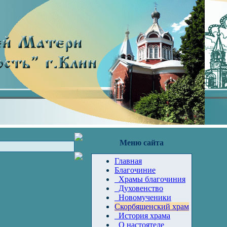
Меню сайта
Главная
Благочиние
Храмы благочиния
Духовенство
Новомученики
Скорбященский храм
История храма
О настоятеле