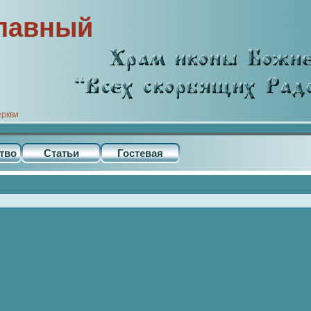
лавный
еркви
тво
Статьи
Гостевая