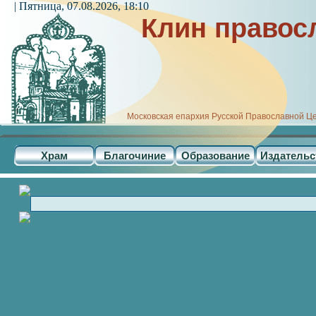
| Пятница, 07.08.2026, 18:10
Клин правос
Московская епархия Русской Православной Ц
Храм
Благочиние
Образование
Издательс