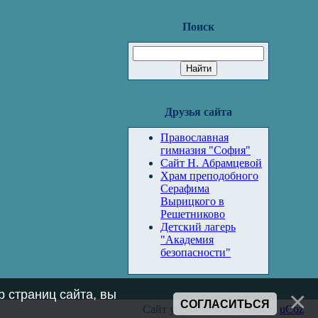
Поиск
Друзья сайта
Православная
гимназия "София"
Сайт Н. Абрамцевой
Храм преподобного
Серафима
Вырицкого в
Решетниково
Детский лагерь
"Академия
безопасности"
 страниц сайта, вы
СОГЛАСИТЬСЯ
Сайт управляется системой
uCoz