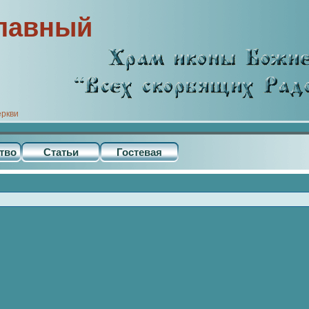
лавный
еркви
тво
Статьи
Гостевая