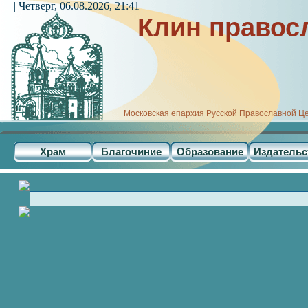
| Четверг, 06.08.2026, 21:41
Клин правос
Московская епархия Русской Православной Ц
Храм
Благочиние
Образование
Издательс