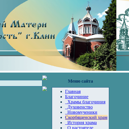
Меню сайта
Главная
Благочиние
Храмы благочиния
Духовенство
Новомученики
Скорбященский храм
История храма
О настоятеле