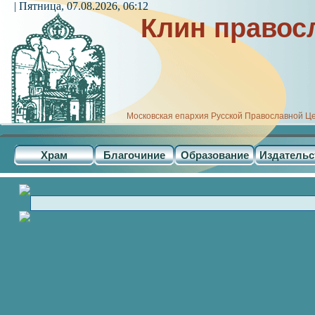
| Пятница, 07.08.2026, 06:12
Клин правос
Московская епархия Русской Православной Ц
Храм
Благочиние
Образование
Издательс