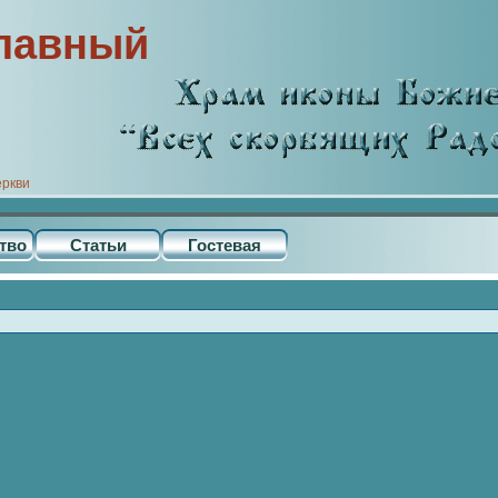
лавный
еркви
тво
Статьи
Гостевая