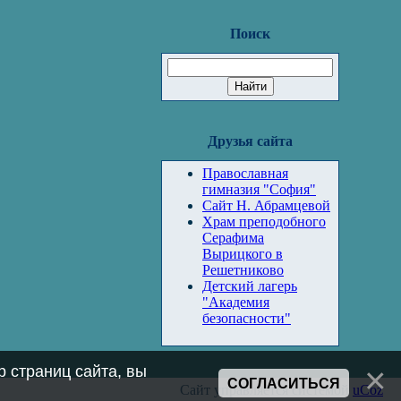
Поиск
Друзья сайта
Православная
гимназия "София"
Сайт Н. Абрамцевой
Храм преподобного
Серафима
Вырицкого в
Решетниково
Детский лагерь
"Академия
безопасности"
 страниц сайта, вы
СОГЛАСИТЬСЯ
Сайт управляется системой
uCoz