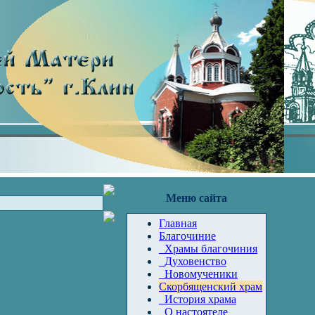
Меню сайта
Главная
Благочиние
Храмы благочиния
Духовенство
Новомученики
Скорбященский храм
История храма
О настоятеле