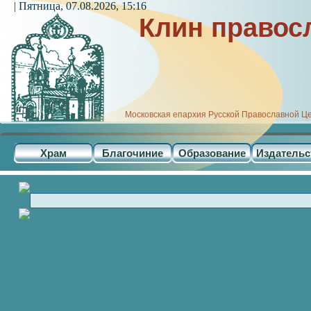
| Пятница, 07.08.2026, 15:16
Клин правос
Московская епархия Русской Православной Ц
Храм
Благочиние
Образование
Издательс