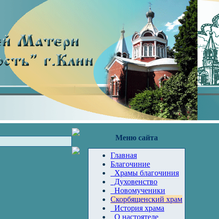
Меню сайта
Главная
Благочиние
Храмы благочиния
Духовенство
Новомученики
Скорбященский храм
История храма
О настоятеле