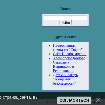
Поиск
Друзья сайта
Православная
гимназия "София"
Сайт Н. Абрамцевой
Храм преподобного
Серафима
Вырицкого в
Решетниково
Детский лагерь
"Академия
безопасности"
 страниц сайта, вы
СОГЛАСИТЬСЯ
Сайт управляется системой
uCoz