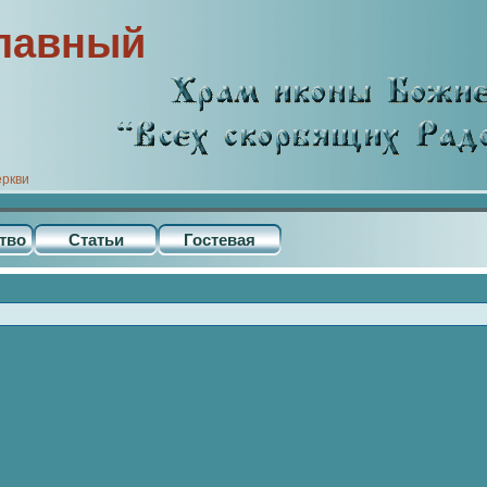
лавный
еркви
тво
Статьи
Гостевая