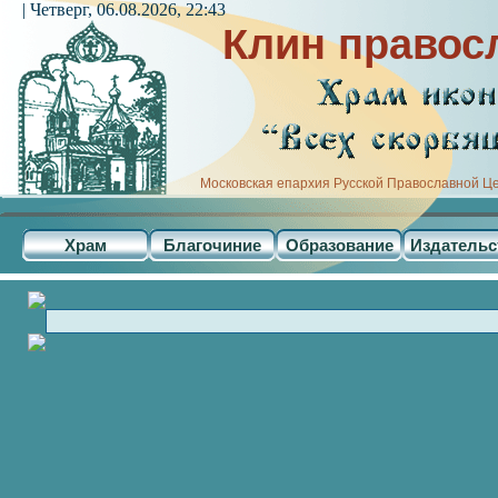
| Четверг, 06.08.2026, 22:43
Клин правос
Московская епархия Русской Православной Ц
Храм
Благочиние
Образование
Издательс