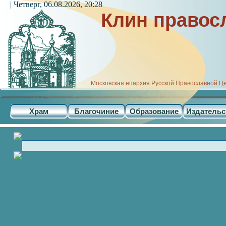
| Четверг, 06.08.2026, 20:28
Клин правос
Московская епархия Русской Православной Ц
Храм
Благочиние
Образование
Издательс