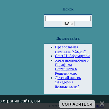
Поиск
Друзья сайта
Православная
гимназия "София"
Сайт Н. Абрамцевой
Храм преподобного
Серафима
Вырицкого в
Решетниково
Детский лагерь
"Академия
безопасности"
 страниц сайта, вы
СОГЛАСИТЬСЯ
Сайт управляется системой
uCoz