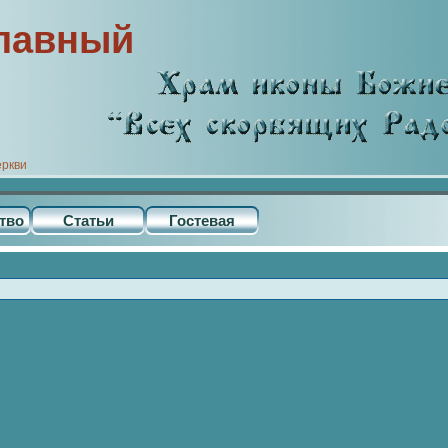
лавный
еркви
тво
Статьи
Гостевая