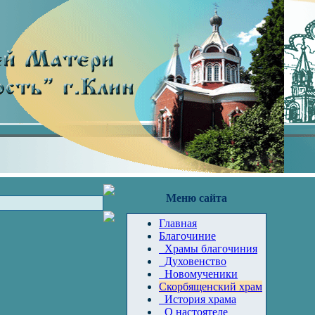
Меню сайта
Главная
Благочиние
Храмы благочиния
Духовенство
Новомученики
Скорбященский храм
История храма
О настоятеле