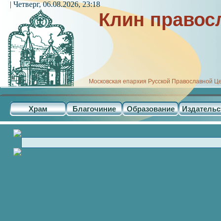
| Четверг, 06.08.2026, 23:18
Клин правос
Московская епархия Русской Православной Ц
Храм
Благочиние
Образование
Издательс