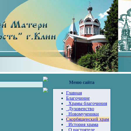
Меню сайта
Главная
Благочиние
Храмы благочиния
Духовенство
Новомученики
Скорбященский храм
История храма
О настоятеле