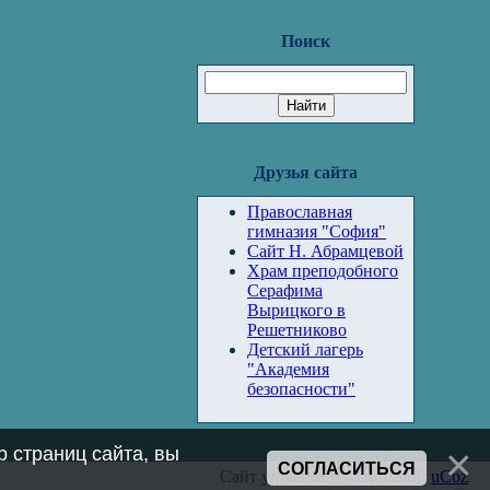
Поиск
Друзья сайта
Православная
гимназия "София"
Сайт Н. Абрамцевой
Храм преподобного
Серафима
Вырицкого в
Решетниково
Детский лагерь
"Академия
безопасности"
 страниц сайта, вы
СОГЛАСИТЬСЯ
Сайт управляется системой
uCoz