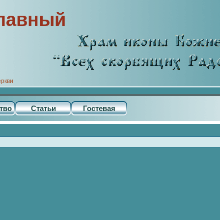
лавный
еркви
тво
Статьи
Гостевая