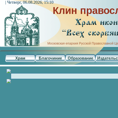
| Четверг, 06.08.2026, 15:10
Клин правос
Московская епархия Русской Православной Ц
Храм
Благочиние
Образование
Издательс