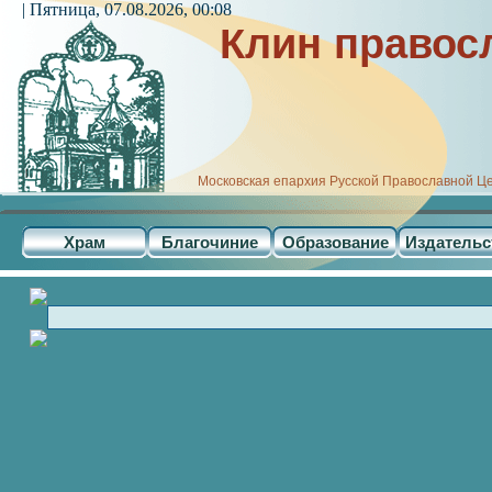
| Пятница, 07.08.2026, 00:08
Клин правос
Московская епархия Русской Православной Ц
Храм
Благочиние
Образование
Издательс