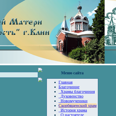
Меню сайта
Главная
Благочиние
Храмы благочиния
Духовенство
Новомученики
Скорбященский храм
История храма
О настоятеле