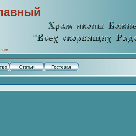
лавный
еркви
тво
Статьи
Гостевая