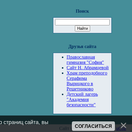
Поиск
Друзья сайта
Православная
гимназия "София"
Сайт Н. Абрамцевой
Храм преподобного
Серафима
Вырицкого в
Решетниково
Детский лагерь
"Академия
безопасности"
 страниц сайта, вы
СОГЛАСИТЬСЯ
Сайт управляется системой
uCoz