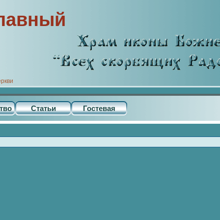
лавный
еркви
тво
Статьи
Гостевая