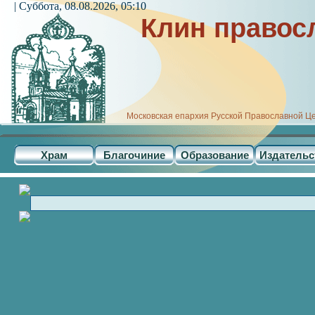
| Суббота, 08.08.2026, 05:10
Клин правос
Московская епархия Русской Православной Ц
Храм
Благочиние
Образование
Издательс