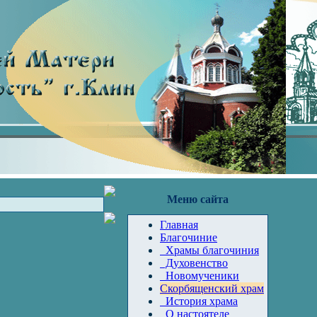
Меню сайта
Главная
Благочиние
Храмы благочиния
Духовенство
Новомученики
Скорбященский храм
История храма
О настоятеле