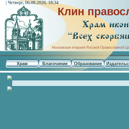
| Четверг, 06.08.2026, 18:34
Клин правос
Московская епархия Русской Православной Ц
Храм
Благочиние
Образование
Издательс