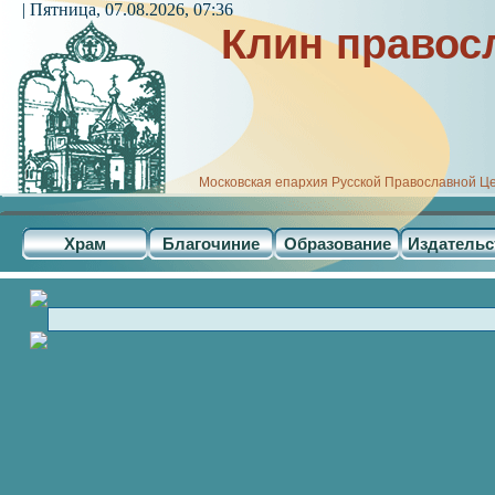
| Пятница, 07.08.2026, 07:36
Клин правос
Московская епархия Русской Православной Ц
Храм
Благочиние
Образование
Издательс