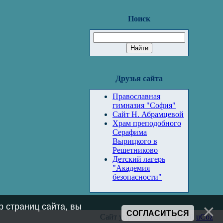
Поиск
Друзья сайта
Православная
гимназия "София"
Сайт Н. Абрамцевой
Храм преподобного
Серафима
Вырицкого в
Решетниково
Детский лагерь
"Академия
безопасности"
 страниц сайта, вы
СОГЛАСИТЬСЯ
Сайт управляется системой
uCoz