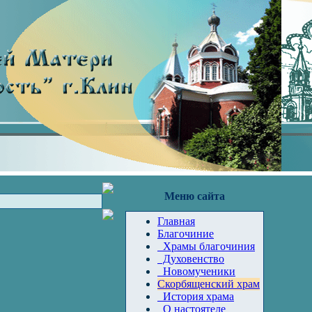
Меню сайта
Главная
Благочиние
Храмы благочиния
Духовенство
Новомученики
Скорбященский храм
История храма
О настоятеле