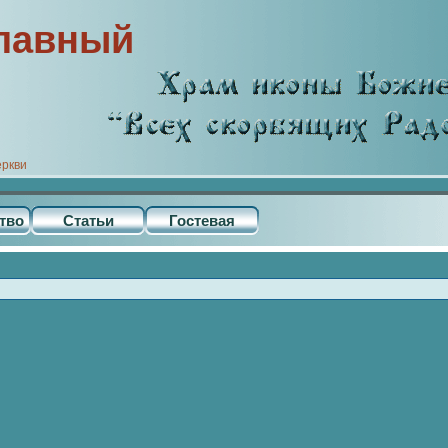
лавный
еркви
тво
Статьи
Гостевая