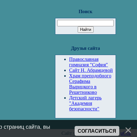
Поиск
Друзья сайта
Православная
гимназия "София"
Сайт Н. Абрамцевой
Храм преподобного
Серафима
Вырицкого в
Решетниково
Детский лагерь
"Академия
безопасности"
 страниц сайта, вы
СОГЛАСИТЬСЯ
Сайт управляется системой
uCoz