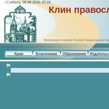
| Суббота, 08.08.2026, 05:16
Клин правос
Московская епархия Русской Православной Ц
Храм
Благочиние
Образование
Издательс