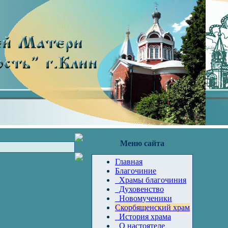
Меню сайта
Главная
Благочиние
Храмы благочиния
Духовенство
Новомученики
Скорбященский храм
История храма
О настоятеле