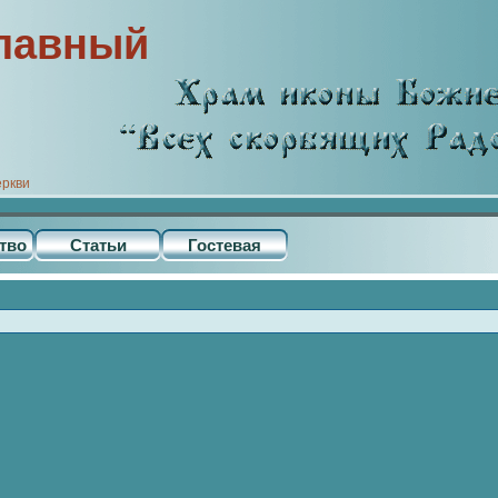
лавный
еркви
тво
Статьи
Гостевая