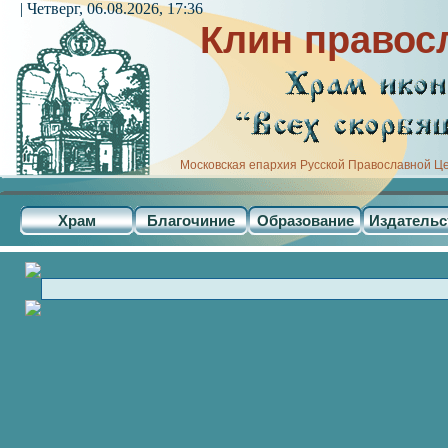
| Четверг, 06.08.2026, 17:36
Клин правос
Московская епархия Русской Православной Ц
Храм
Благочиние
Образование
Издательс