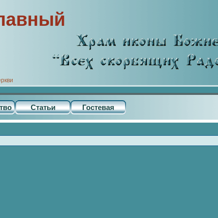
лавный
еркви
тво
Статьи
Гостевая