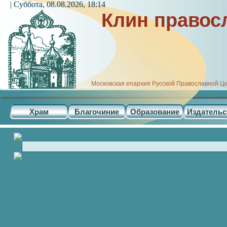
| Суббота, 08.08.2026, 18:14
Клин правос
Московская епархия Русской Православной Ц
Храм
Благочиние
Образование
Издательс