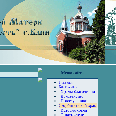
Меню сайта
Главная
Благочиние
Храмы благочиния
Духовенство
Новомученики
Скорбященский храм
История храма
О настоятеле