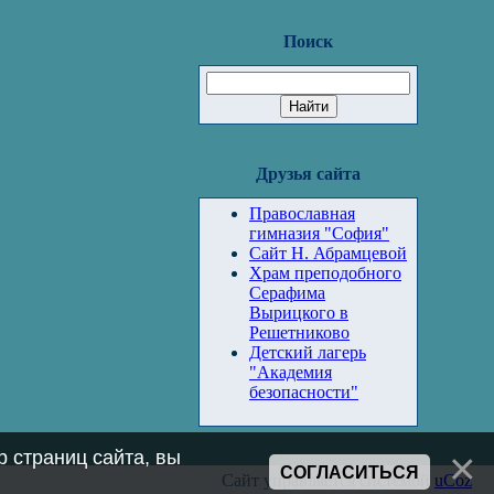
Поиск
Друзья сайта
Православная
гимназия "София"
Сайт Н. Абрамцевой
Храм преподобного
Серафима
Вырицкого в
Решетниково
Детский лагерь
"Академия
безопасности"
 страниц сайта, вы
СОГЛАСИТЬСЯ
Сайт управляется системой
uCoz