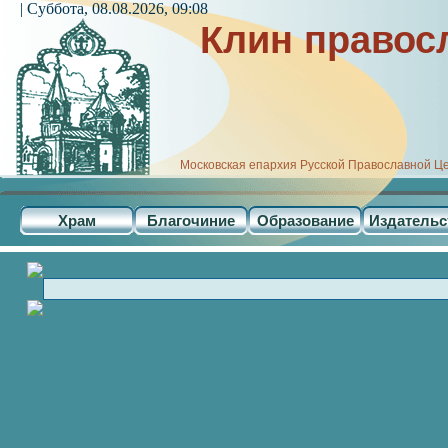
| Суббота, 08.08.2026, 09:08
Клин правос
Московская епархия Русской Православной Ц
Храм
Благочиние
Образование
Издательс