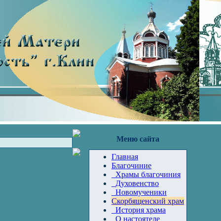
Меню сайта
Главная
Благочиние
Храмы благочиния
Духовенство
Новомученики
Скорбященский храм
История храма
О настоятеле