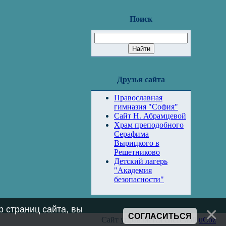
Поиск
Друзья сайта
Православная
гимназия "София"
Сайт Н. Абрамцевой
Храм преподобного
Серафима
Вырицкого в
Решетниково
Детский лагерь
"Академия
безопасности"
 страниц сайта, вы
СОГЛАСИТЬСЯ
Сайт управляется системой
uCoz