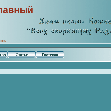
лавный
еркви
тво
Статьи
Гостевая