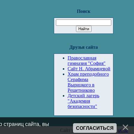
Поиск
Друзья сайта
Православная
гимназия "София"
Сайт Н. Абрамцевой
Храм преподобного
Серафима
Вырицкого в
Решетниково
Детский лагерь
"Академия
безопасности"
 страниц сайта, вы
СОГЛАСИТЬСЯ
Сайт управляется системой
uCoz