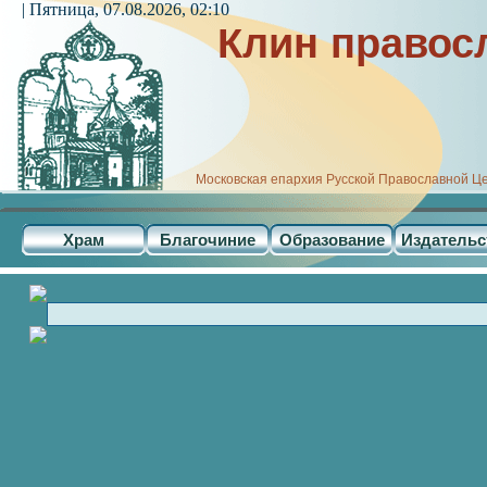
| Пятница, 07.08.2026, 02:10
Клин правос
Московская епархия Русской Православной Ц
Храм
Благочиние
Образование
Издательс