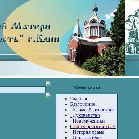
Меню сайта
Главная
Благочиние
Храмы благочиния
Духовенство
Новомученики
Скорбященский храм
История храма
О настоятеле