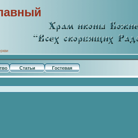
лавный
еркви
тво
Статьи
Гостевая