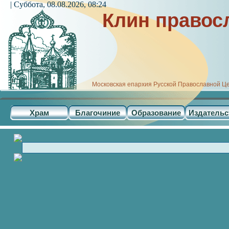
| Суббота, 08.08.2026, 08:24
Клин правос
Московская епархия Русской Православной Ц
Храм
Благочиние
Образование
Издательс