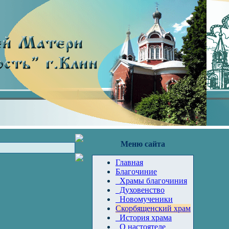
Меню сайта
Главная
Благочиние
Храмы благочиния
Духовенство
Новомученики
Скорбященский храм
История храма
О настоятеле