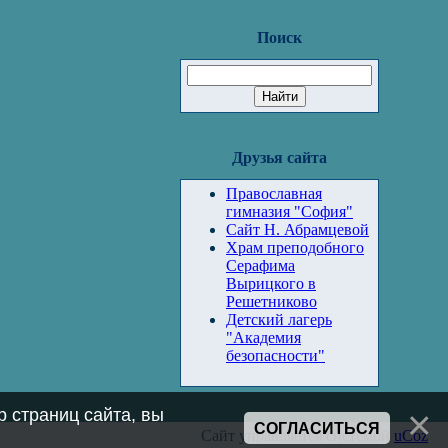
Поиск
Друзья сайта
Православная
гимназия "София"
Сайт Н. Абрамцевой
Храм преподобного
Серафима
Вырицкого в
Решетниково
Детский лагерь
"Академия
безопасности"
 страниц сайта, вы
СОГЛАСИТЬСЯ
Сайт управляется системой
uCoz